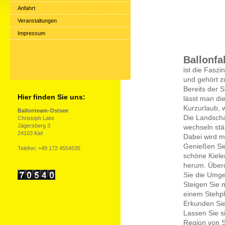
Anfahrt
Veranstaltungen
Impressum
Ballonfah
ist die Fasz
und gehört z
Bereits der 
Hier finden Sie uns:
lässt man die
Kurzurlaub, w
Ballonteam-Ostsee
Die Landscha
Christoph Laloi
Jägersberg 3
wechseln stä
24103 Kiel
Dabei wird m
Genießen Sie
Telefon: +49 172 4554535
schöne Kiele
herum. Überq
Sie die Umge
Steigen Sie 
einem Stehp
Erkunden Sie
Lassen Sie s
Region von S